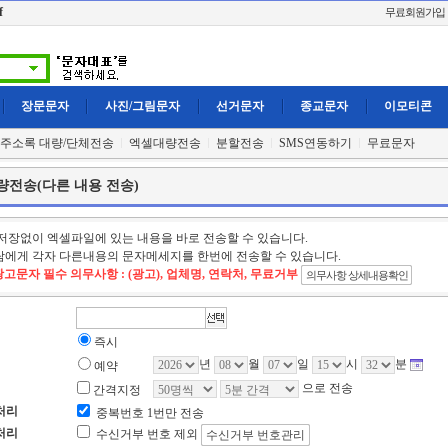
f
무료회원가입
장문문자
사진/그림문자
선거문자
종교문자
이모티콘
주소록 대량/단체전송
엑셀대량전송
분할전송
SMS연동하기
무료문자
전송(다른 내용 전송)
저장없이 엑셀파일에 있는 내용을 바로 전송할 수 있습니다.
에게 각자 다른내용의 문자메세지를 한번에 전송할 수 있습니다.
광고문자 필수 의무사항 : (광고), 업체명, 연락처, 무료거부
의무사항 상세내용확인
즉시
년
월
일
시
분
예약
으로 전송
간격지정
처리
중복번호 1번만 전송
처리
수신거부 번호 제외