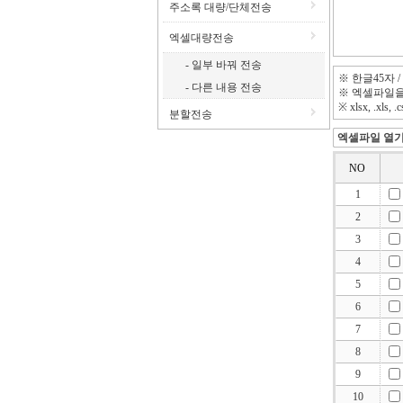
주소록 대량/단체전송
엑셀대량전송
- 일부 바꿔 전송
※ 한글45자 
- 다른 내용 전송
※ 엑셀파일을
※ xlsx, .x
분할전송
엑셀파일 열
NO
1
2
3
4
5
6
7
8
9
10