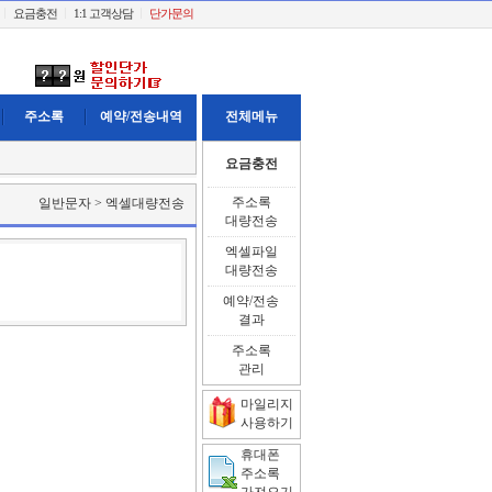
요금충전
1:1 고객상담
단가문의
주소록
예약/전송내역
전체메뉴
요금충전
주소록
일반문자 > 엑셀대량전송
대량전송
엑셀파일
대량전송
예약/전송
결과
주소록
관리
마일리지
사용하기
휴대폰
주소록