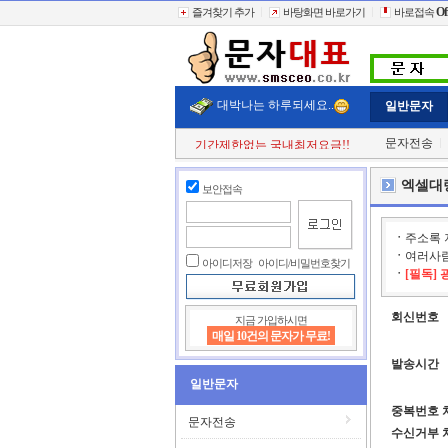
Of
즐겨찾기 추가
바탕화면 바로가기
바로접속
대박나는 하루되세요..
일반문자
문자전송
기간제한없는 국내최저요금!!
첫 구매시
+11% 추가적립!!
결젝금액의
+110% 추가적립!!
엑셀대량
보안접속
충전금액의
+2% 현금 캐쉬백!!
클릭한번에
60,000건 동시전송
희망단가신청! 타사이트보다 저렴하게..
ㆍ
주소록 
빠르고 정확한 문자대표!!
ㆍ
여러사람
전송실패건 100% 환불보상!!
아이디저장
아이디/비밀번호찾기
ㆍ
[필독] 
회신번호
지금 가입하시면
매일 10건의 문자가 무료!
발송시간
일반문자
중복번호 
문자전송
수신거부 