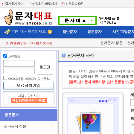
즐겨찾기 추가
바탕화면 바로가기
바로접속
Off
대박나는 하루되세요..
일반문자
장문문자
사진/그림문
선거문자 장문
선거
첫 구매시
+11% 추가적립!!
결젝금액의
+110% 추가적립!!
충전금액의
+2% 현금 캐쉬백!!
선거문자 사진
보안접속
클릭한번에
60,000건 동시전송
희망단가신청! 타사이트보다 저렴하게..
빠르고 정확한 문자대표!!
ㆍ
한글1000자, 영문2000자(2000byte)
전송실패건 100% 환불보상!!
ㆍ
제목을 입력하시면 수신자의 문자함에 표
기간제한없는 국내최저요금!!
아이디저장
아이디/비밀번호찾기
ㆍ
[필독] 선거문자 의무사항 : (선거운동정보),
제
지금 가입하시면
매일 10건의 문자가 무료!
받
장문문자
회
선거문자 장문