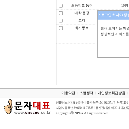
초등학교 동창
10명
대학 동창
10명
ㆍ로그인 하셔야 정
고객
10명
회사동료
10명
현재 보여지는 화
정상적인 서비스를
이용약관
스팸정책
개인정보취급방침
엔플러스
대표 성민경
울산 북구 호계로 371(신천동) 201
사업자등록번호: 620-11-71585
통신판매업: 제 2011-울산중
Copyrightsⓒ
NPlus
. All rights reserved.