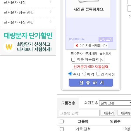
선거문자 사진
선거문자 장문 20건
선거문자 사진 20건
0
/
2000
byte
특수문자
문자저장
불러오기
이름 자동입력
즉시
예약
간격지정
회원전송
그룹전송
그룹명
인원수
가족,친척
10명