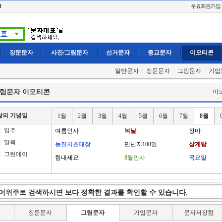
f
무료회원가입
장문문자
사진/그림문자
선거문자
종교문자
이모티콘
일반문자
장문문자
그림문자
기업
그림문자 이모티콘
이
달의 기념일
1월
2월
3월
4월
5월
6월
7월
8월
일
입추
여름인사
복날
장마
일
말복
돌잔치초대장
만난지100일
삼계탕
일
그린데이
힘내세요
8월인사
목요일
장문문자
그림문자
기업문자
문자저장함