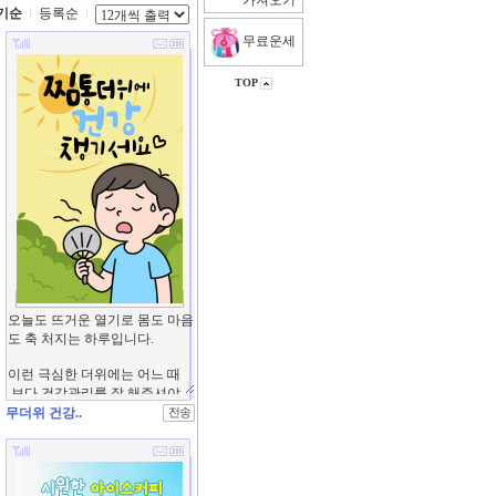
가져오기
기순
등록순
무료운세
TOP
무더위 건강..