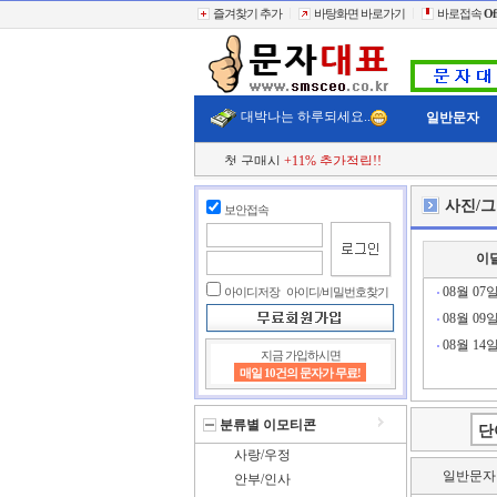
즐겨찾기 추가
바탕화면 바로가기
바로접속
Of
대박나는 하루되세요..
일반문자
첫 구매시
+11% 추가적립!!
결젝금액의
+110% 추가적립!!
충전금액의
+2% 현금 캐쉬백!!
사진/
보안접속
클릭한번에
60,000건 동시전송
희망단가신청! 타사이트보다 저렴하게..
빠르고 정확한 문자대표!!
이
전송실패건 100% 환불보상!!
기간제한없는 국내최저요금!!
08월 07
아이디저장
아이디/비밀번호찾기
08월 09
08월 14
지금 가입하시면
매일 10건의 문자가 무료!
분류별 이모티콘
사랑/우정
일반문자
안부/인사