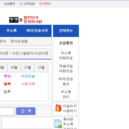
요금충전
1:1 고객상담
단가문의
주소록
예약/전송내역
전체메뉴
문자
문자보관함
요금충전
주소록
모티콘 > 사진/그림문자 이모티콘
대량전송
엑셀파일
9월
10월
11월
12월
대량전송
우산
비오는날
예약/전송
말복
사랑고백
결과
입추
주소록
관리
마일리지
사용하기
휴대폰
주소록