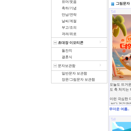
유머/웃음
그림문자
축하/기념
만남/연락
날씨/계절
부고/조의
격려/위로
초대장 이모티콘
돌잔치
결혼식
문자보관함
일반문자 보관함
장문/그림문자 보관함
무더운 여름..