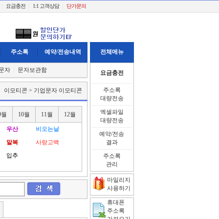
요금충전
1:1 고객상담
단가문의
주소록
예약/전송내역
전체메뉴
문자
문자보관함
요금충전
주소록
이모티콘 > 기업문자 이모티콘
대량전송
엑셀파일
9월
10월
11월
12월
대량전송
우산
비오는날
예약/전송
말복
사랑고백
결과
입추
주소록
관리
마일리지
사용하기
휴대폰
주소록