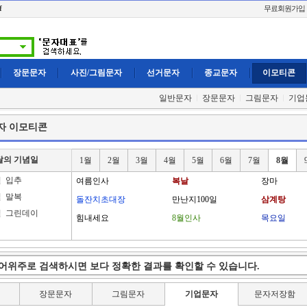
f
무료회원가입
장문문자
사진/그림문자
선거문자
종교문자
이모티콘
일반문자
장문문자
그림문자
기업
자 이모티콘
달의 기념일
1월
2월
3월
4월
5월
6월
7월
8월
일
입추
여름인사
복날
장마
일
말복
돌잔치초대장
만난지100일
삼계탕
일
그린데이
힘내세요
8월인사
목요일
장문문자
그림문자
기업문자
문자저장함