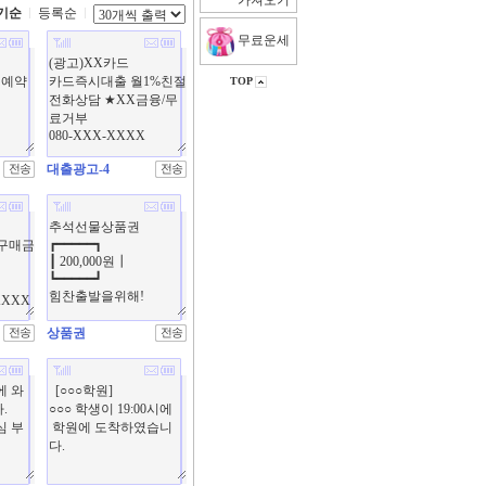
가져오기
기순
등록순
무료운세
TOP
대출광고-4
상품권