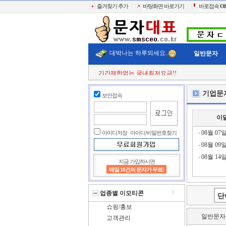
즐겨찾기 추가
바탕화면 바로가기
바로접속
Of
대박나는 하루되세요..
일반문자
기간제한없는 국내최저요금!!
첫 구매시
+11% 추가적립!!
결젝금액의
+110% 추가적립!!
기업문
보안접속
충전금액의
+2% 현금 캐쉬백!!
클릭한번에
60,000건 동시전송
희망단가신청! 타사이트보다 저렴하게..
이
빠르고 정확한 문자대표!!
전송실패건 100% 환불보상!!
08월 07
아이디저장
아이디/비밀번호찾기
08월 09
08월 14
지금 가입하시면
매일 10건의 문자가 무료!
업종별 이모티콘
쇼핑/홍보
일반문자
고객관리