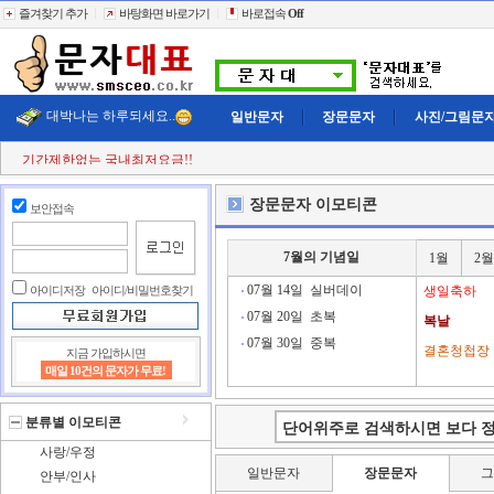
즐겨찾기 추가
바탕화면 바로가기
바로접속
Off
대박나는 하루되세요..
일반문자
장문문자
사진/그림문
기간제한없는 국내최저요금!!
첫 구매시
+11% 추가적립!!
결젝금액의
+110% 추가적립!!
장문문자 이모티콘
보안접속
충전금액의
+2% 현금 캐쉬백!!
클릭한번에
60,000건 동시전송
희망단가신청! 타사이트보다 저렴하게..
7월의 기념일
1월
2월
빠르고 정확한 문자대표!!
전송실패건 100% 환불보상!!
07월 14일
실버데이
아이디저장
아이디/비밀번호찾기
생일축하
07월 20일
초복
복날
07월 30일
중복
결혼청첩장
지금 가입하시면
매일 10건의 문자가 무료!
분류별 이모티콘
사랑/우정
일반문자
장문문자
안부/인사