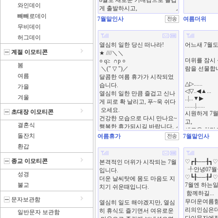
와인데이
빼빼로데이
7월말인사
여름더위
무비데이
허그데이
계절 이모티콘
봄
여름
가을
겨울
초대장 이모티콘
결혼식
돌잔치
여름휴가
7월말인사
환갑
종교 이모티콘
성경
불교
문자보관함
일반문자 보관함