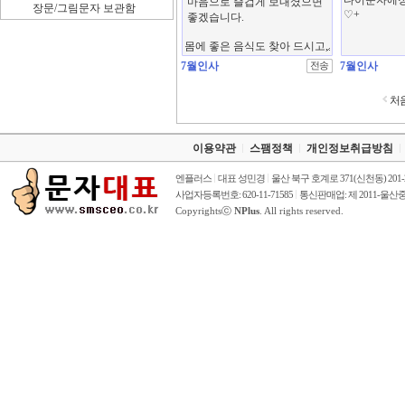
장문/그림문자 보관함
7월인사
7월인사
처
이용약관
스팸정책
개인정보취급방침
엔플러스
대표 성민경
울산 북구 호계로 371(신천동) 201
사업자등록번호: 620-11-71585
통신판매업: 제 2011-울산중
Copyrightsⓒ
NPlus
. All rights reserved.