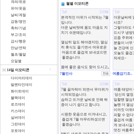
격려/위로
월별 이모티콘
유머/웃음
날씨/계절
감동/명언
축하/기념
부고/조의
감사/행운
만남/연락
월초/월말
요일별
14일 이모티콘
7월인사
여름감기조..
다이어리데이
발렌타인데이
화이트데이
블렉데이
로즈데이
키스데이
실버데이
그린데이
포토데이