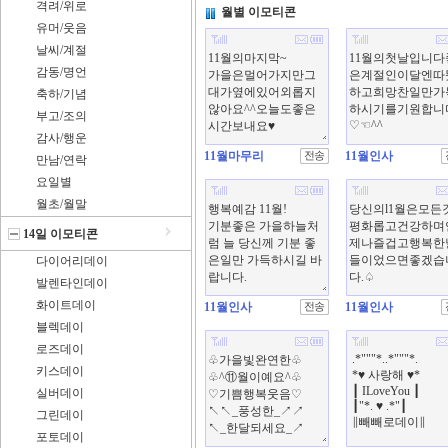
격려/위로
월별 이모티콘
유머/웃음
날씨/계절
감동/명언
축하/기념
부고/조의
감사/행운
11월마무리
11월인사
만남/연락
요일별
월초/월말
14일 이모티콘
다이어리데이
발렌타인데이
화이트데이
11월인사
11월인사
블렉데이
로즈데이
키스데이
실버데이
그린데이
포토데이