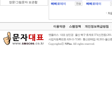
장문/그림문자 보관함
빼빼로데이
빼빼로데이
처
이용약관
스팸정책
개인정보취급방침
엔플러스
대표 성민경
울산 북구 호계로 371(신천동) 201
사업자등록번호: 620-11-71585
통신판매업: 제 2011-울산중
Copyrightsⓒ
NPlus
. All rights reserved.