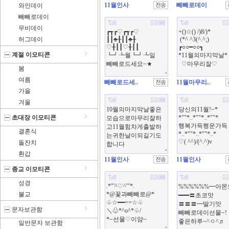
11월인사
빼빼로데이
와인데이
빼빼로데이
무비데이
허그데이
계절 이모티콘
봄
여름
빼빼로드세..
11월마무리..
가을
겨울
초대장 이모티콘
결혼식
돌잔치
환갑
11월인사
11월인사
종교 이모티콘
성경
불교
문자보관함
일반문자 보관함