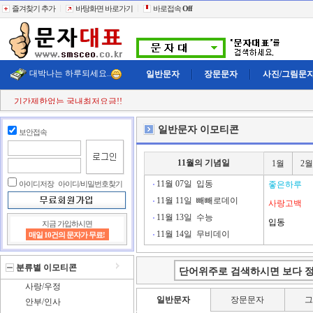
즐겨찾기 추가
바탕화면 바로가기
바로접속
Off
대박나는 하루되세요..
일반문자
장문문자
사진/그림문
기간제한없는 국내최저요금!!
첫 구매시
+11% 추가적립!!
결젝금액의
+110% 추가적립!!
일반문자 이모티콘
보안접속
충전금액의
+2% 현금 캐쉬백!!
클릭한번에
60,000건 동시전송
희망단가신청! 타사이트보다 저렴하게..
11월의 기념일
1월
2월
빠르고 정확한 문자대표!!
전송실패건 100% 환불보상!!
11월 07일
입동
아이디저장
아이디/비밀번호찾기
좋은하루
11월 11일
빼빼로데이
사랑고백
11월 13일
수능
입동
지금 가입하시면
11월 14일
무비데이
매일 10건의 문자가 무료!
분류별 이모티콘
사랑/우정
일반문자
장문문자
안부/인사