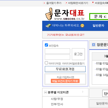
즐겨찾기 추가
바탕화면 바로가기
바로접속
Of
대박나는 하루되세요..
일반문자
기간제한없는 국내최저요금!!
첫 구매시
+11% 추가적립!!
결젝금액의
+110% 추가적립!!
장문문
보안접속
충전금액의
+2% 현금 캐쉬백!!
클릭한번에
60,000건 동시전송
희망단가신청! 타사이트보다 저렴하게..
3
빠르고 정확한 문자대표!!
전송실패건 100% 환불보상!!
03월 03
아이디저장
아이디/비밀번호찾기
03월 05
03월 14
지금 가입하시면
매일 10건의 문자가 무료!
분류별 이모티콘
사랑/우정
일반문자
안부/인사