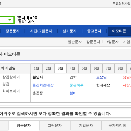
f
무료회원가입
장문문자
사진/그림문자
선거문자
종교문자
이모티콘
일반문자
장문문자
그림문자
기업
자 이모티콘
월의 기념일
1월
2월
3월
4월
5월
6월
7월
8월
일
삼겹살데이
봄인사
입학
토요일
생일
일
경칩
돌잔치초대장
좋은하루
힘내세요
사랑
일
화이트데이
춘곤증
봄비
장문문자
그림문자
기업문자
문자저장함