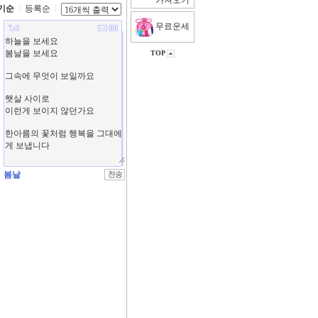
가져오기
기순
등록순
무료운세
TOP
봄날