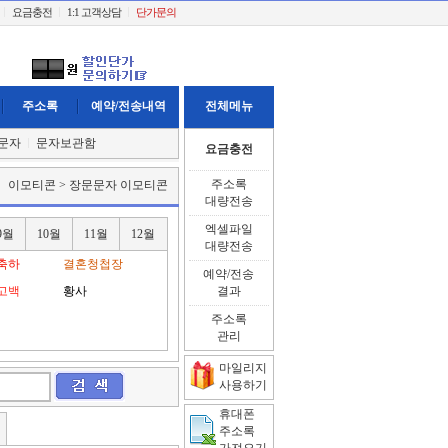
요금충전
1:1 고객상담
단가문의
주소록
예약/전송내역
전체메뉴
문자
문자보관함
요금충전
주소록
이모티콘 > 장문문자 이모티콘
대량전송
엑셀파일
9월
10월
11월
12월
대량전송
축하
결혼청첩장
예약/전송
고백
황사
결과
주소록
관리
마일리지
사용하기
휴대폰
주소록