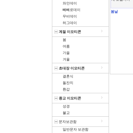
와인데이
빼빼로데이
봄날
무비데이
허그데이
계절 이모티콘
봄
여름
가을
겨울
초대장 이모티콘
결혼식
돌잔치
환갑
종교 이모티콘
성경
불교
문자보관함
일반문자 보관함