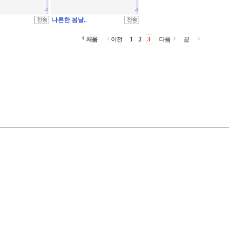
나른한 봄날..
처음
이전
1
2
3
다음
끝