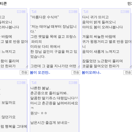
모티콘
인
봄이 오건만..
봄이오려나..