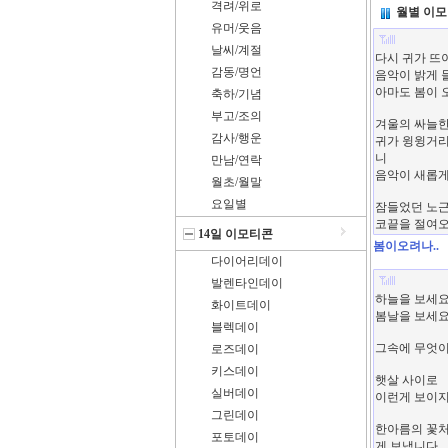
격려/위로
월별 이
유머/웃음
날씨/계절
감동/명언
축하/기념
부고/조의
감사/행운
만남/연락
월초/월말
요일별
14일 이모티콘
봄이오려나..
다이어리데이
발렌타인데이
화이트데이
블렉데이
로즈데이
키스데이
실버데이
그린데이
포토데이