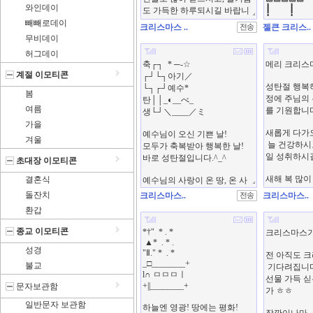
와인데이
빼빼로데이
크리스마스 ..
젤큰 크리스..
무비데이
허그데이
계절 이모티콘
봄
여름
가을
겨울
초대장 이모티콘
결혼식
돌잔치
크리스마스..
크리스마스..
환갑
종교 이모티콘
성경
불교
문자보관함
일반문자 보관함