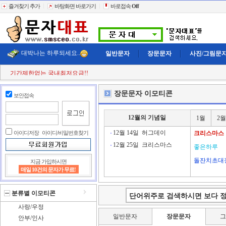
즐겨찾기 추가
바탕화면 바로가기
바로접속
Off
대박나는 하루되세요..
일반문자
장문문자
사진/그림문
기간제한없는 국내최저요금!!
첫 구매시
+11% 추가적립!!
결젝금액의
+110% 추가적립!!
장문문자 이모티콘
보안접속
충전금액의
+2% 현금 캐쉬백!!
클릭한번에
60,000건 동시전송
희망단가신청! 타사이트보다 저렴하게..
12월의 기념일
1월
2월
빠르고 정확한 문자대표!!
전송실패건 100% 환불보상!!
12월 14일
허그데이
아이디저장
아이디/비밀번호찾기
크리스마스
12월 25일
크리스마스
좋은하루
돌잔치초대
지금 가입하시면
매일 10건의 문자가 무료!
분류별 이모티콘
사랑/우정
일반문자
장문문자
안부/인사