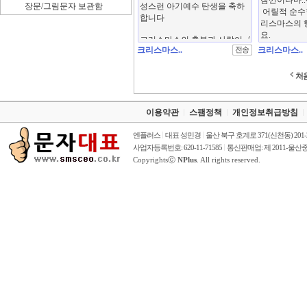
장문/그림문자 보관함
크리스마스..
크리스마스..
처
이용약관
스팸정책
개인정보취급방침
엔플러스
대표 성민경
울산 북구 호계로 371(신천동) 201
사업자등록번호: 620-11-71585
통신판매업: 제 2011-울산중
Copyrightsⓒ
NPlus
. All rights reserved.