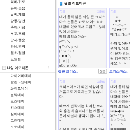
격려/위로
월별 이모티콘
유머/웃음
날씨/계절
감동/명언
축하/기념
부고/조의
감사/행운
만남/연락
월초/월말
요일별
14일 이모티콘
젤큰 크리스..
크리스마스..
다이어리데이
발렌타인데이
화이트데이
블렉데이
로즈데이
키스데이
실버데이
그린데이
포토데이